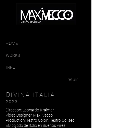
HOME
WORKS
INFO
return
D
IVINA ITALIA
2023
Direction: Leonardo Kraimer
Video Designer: Maxi Vecco
Production: Teatro Colón, Teatro Coliseo,
EMbajada de Italia en Buenos Aires.